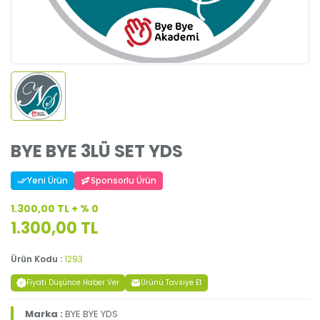
BYE BYE 3LÜ SET YDS
Yeni Ürün
Sponsorlu Ürün
1.300,00 TL + % 0
1.300,00 TL
Ürün Kodu :
1293
Fiyatı Düşünce Haber Ver
Ürünü Tavsiye Et
Marka :
BYE BYE YDS